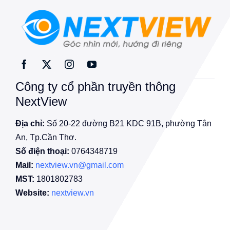
Công ty cổ phần truyền thông
NextView
Địa chỉ:
Số 20-22 đường B21 KDC 91B, phường Tân
An, Tp.Cần Thơ.
Số điện thoại:
0764348719
Mail:
nextview.vn@gmail.com
MST:
1801802783
Website:
nextview.vn