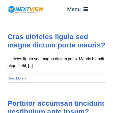
Skip
Menu
to
content
Trang Chủ
Cras ultricies ligula sed
magna dictum porta mauris?
Giới Thiệu
Ultricies ligula sed magna dictum porta. Mauris blandit
Dịch Vụ
aliquet elit, [...]
Read More
Case Study
Liên Hệ
Porttitor accumsan tincidunt
vestibulum ante ipsum?