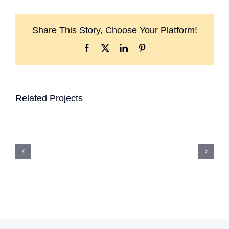
Share This Story, Choose Your Platform!
Facebook
X
LinkedIn
Pinterest
Related Projects
Monochrome
Blog