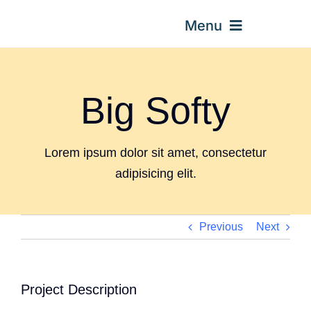
Skip
Menu
to
content
Trang Chủ
Big Softy
Giới Thiệu
Lorem ipsum dolor sit amet, consectetur
adipisicing elit.
Dịch Vụ
Case Study
Previous
Next
Liên Hệ
Project Description