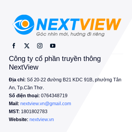
Công ty cổ phần truyền thông
NextView
Địa chỉ:
Số 20-22 đường B21 KDC 91B, phường Tân
An, Tp.Cần Thơ.
Số điện thoại:
0764348719
Mail:
nextview.vn@gmail.com
MST:
1801802783
Website:
nextview.vn