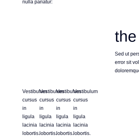
nulla pariatur:
the
Sed ut pers
error sit 
doloremqu
Vestibulum
Vestibulum
Vestibulum
Vestibulum
cursus
cursus
cursus
cursus
in
in
in
in
ligula
ligula
ligula
ligula
lacinia
lacinia
lacinia
lacinia
lobortis.
lobortis.
lobortis.
lobortis.