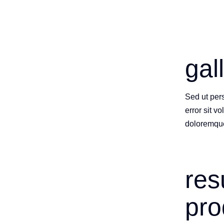
gal
Sed ut pers
error sit 
doloremqu
res
pr