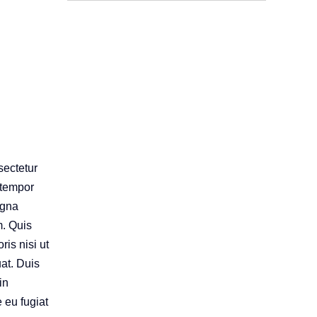
sectetur
 tempor
agna
m. Quis
ris nisi ut
at. Duis
in
e eu fugiat