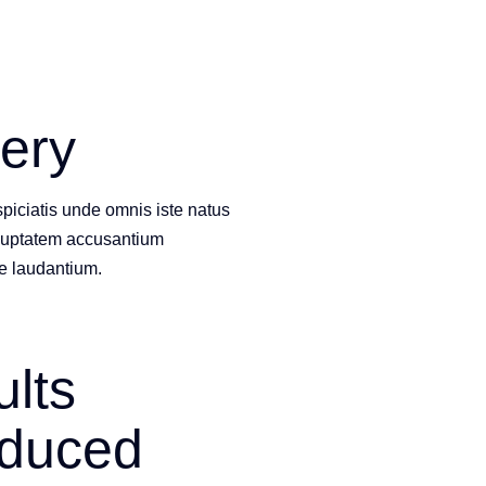
lery
piciatis unde omnis iste natus
voluptatem accusantium
e laudantium.
ults
oduced