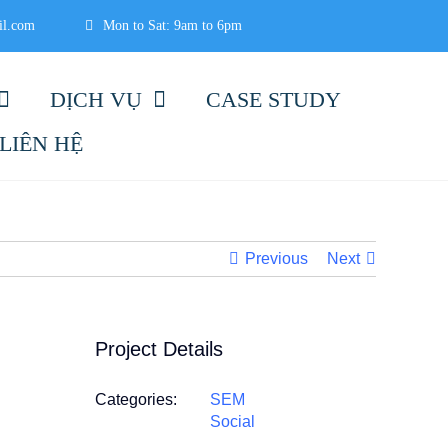
il.com
Mon to Sat: 9am to 6pm
DỊCH VỤ
CASE STUDY
LIÊN HỆ
Previous
Next
Project Details
Categories:
SEM
Social