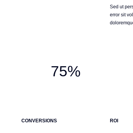
Sed ut pers
error sit 
doloremqu
75%
CONVERSIONS
ROI