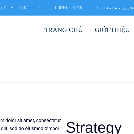
g Tân An, Tp.Cần Thơ
0764 348 719
nextview.vn@gma
TRANG CHỦ
GIỚI THIỆU
m dolor sit amet, consectetur
Strategy
 elit, sed do eiusmod tempor