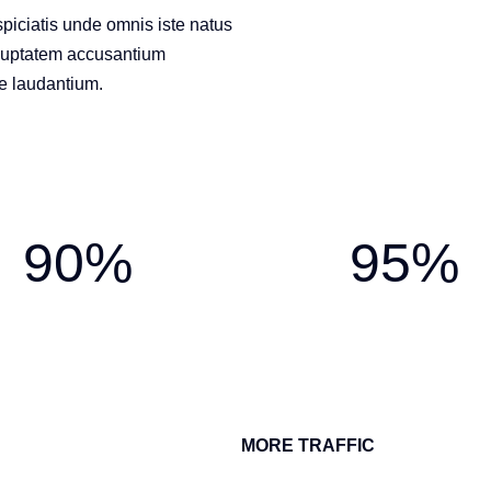
piciatis unde omnis iste natus
voluptatem accusantium
e laudantium.
90%
95%
MORE TRAFFIC